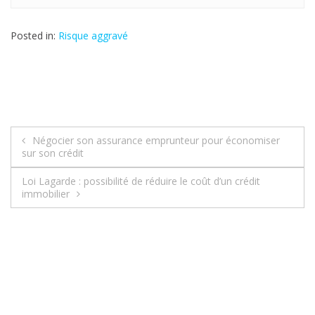
Posted in:
Risque aggravé
Négocier son assurance emprunteur pour économiser
N
sur son crédit
a
Loi Lagarde : possibilité de réduire le coût d’un crédit
immobilier
v
i
g
a