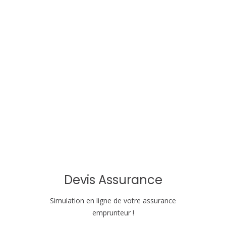
t
i
o
n
d
e
l
'
a
Devis Assurance
r
Simulation en ligne de votre assurance
emprunteur !
t