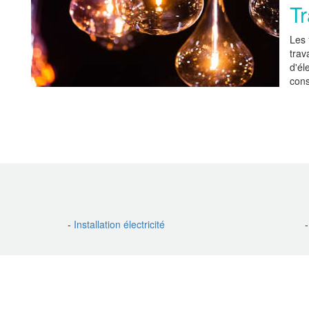
Tr
Les
trav
d'él
cons
-
Installation électricité