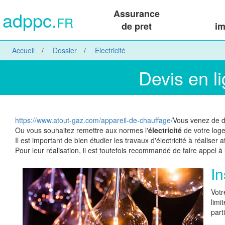
adppc.
Assurance
FR
de pret
im
Accueil
Dossier
Electricité
Devis en li
https://www.atout-gaz.com/appareil-de-chauffage/
Vous venez de de
Ou vous souhaitez remettre aux normes l'
électricité
de votre log
Il est important de bien étudier les travaux d'électricité à réaliser 
Pour leur réalisation, il est toutefois recommandé de faire appel à
In
Vot
limi
part