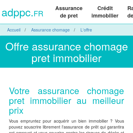
adppc.
Assurance
Crédit
R
FR
de pret
immobilier
de
Accueil
Assurance chomage
L'offre
Offre assurance chomage
pret immobilier
Votre assurance chomage
pret immobilier au meilleur
prix
Vous empruntez pour acquérir un bien immobilier ? Vous
pouvez souscrire librement l'assurance de prêt qui garantira
cet emprunt et vous couvrira contre les risques de décès et