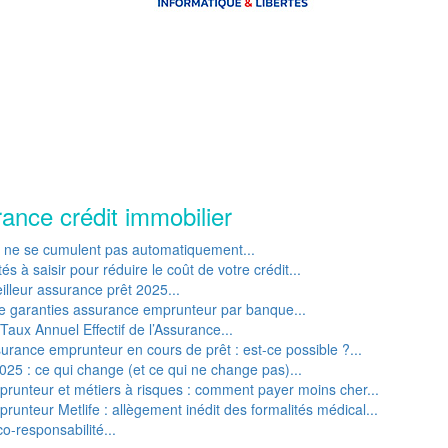
rance crédit immobilier
P ne se cumulent pas automatiquement...
s à saisir pour réduire le coût de votre crédit...
lleur assurance prêt 2025...
e garanties assurance emprunteur par banque...
Taux Annuel Effectif de l’Assurance...
rance emprunteur en cours de prêt : est-ce possible ?...
25 : ce qui change (et ce qui ne change pas)...
runteur et métiers à risques : comment payer moins cher...
unteur Metlife : allègement inédit des formalités médical...
o-responsabilité...