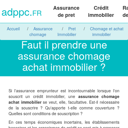
adppc.
Assurance
Crédit
R
FR
de pret
immobilier
de
Accueil
Assurance
Pret
Chomage et achat
chomage
Immobilier
immobilier
Faut il prendre une
assurance chomage
achat immobilier ?
Si l'assurance emprunteur est incontournable lorsque l'on
souscrit un crédit immobilier, une
assurance chomage
achat immobilier
se veut, elle, facultative. Est-il nécessaire
de la souscrire ? Qu'apporte t-elle comme couverture ?
Quelles sont conditions de souscription ?
En ces temps économiques incertains, les établissements
bancaires et les organismes de crédit se sont mis à proposer