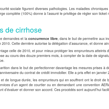
curité sociale figurent diverses pathologies. Les maladies chroniques
rge complète (100%) donne à l’assuré le privilège de régler son ticke
s de cirrhose
x de demandes et la
concurrence libre
, dans le but de permettre aux in
 2010. Cette dernière autorise la délégation d’assurance, et donne ains
ntage celle de 2010, et pour mieux protéger les emprunteurs atteints de
hose au cours des douze premiers mois, à compter de la date de signat
pe.
arition dans le but de perfectionner davantage les mesures prises à d
nniversaire du contrat de crédit immobilier. Elle a pris effet en janvier
le et de longue durée, les emprunteurs qui en souffrent ont le droit d
services d’un agent de courtier ou en demandant une convention AERAS
t d’évaluer et donner son accord. Ces procédés sont aujourd’hui facili