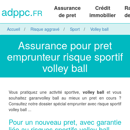
adppc.
Assurance
Crédit
R
FR
de pret
immobilier
de
Accueil
Risque aggravé
Sport
Volley ball
Assurance pour pret
emprunteur risque sportif
volley ball
Vous pratiquez une activité sportive,
volley ball
et vous
souhaitez garanvolley ball au mieux un pret en cours ?
Consultez notre dossier spécial emprunter avec risque sportif
volley ball ...
Pour un nouveau pret, avec garantie
liée au risques sportifs volley ball