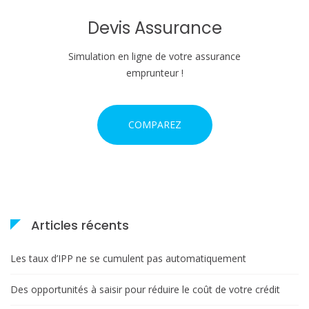
a
Devis Assurance
r
Simulation en ligne de votre assurance
emprunteur !
t
i
COMPAREZ
c
l
e
Articles récents
Les taux d’IPP ne se cumulent pas automatiquement
Des opportunités à saisir pour réduire le coût de votre crédit