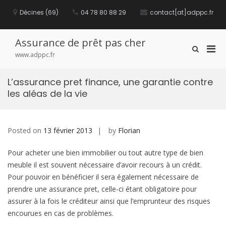
S
Décines (69)
04 78 80 88 29
contact[at]adppc.fr
k
i
p
t
Assurance de prêt pas cher
P
S
o
www.adppc.fr
h
c
r
o
o
i
w
n
L’assurance pret finance, une garantie contre
m
S
t
les aléas de la vie
e
a
e
a
n
r
r
t
y
c
M
Posted on
13 février 2013
by
Florian
h
F
e
o
Pour acheter une bien immobilier ou tout autre type de bien
n
r
u
meuble il est souvent nécessaire d’avoir recours à un crédit.
m
f
Pour pouvoir en bénéficier il sera également nécessaire de
o
prendre une assurance pret, celle-ci étant obligatoire pour
r
assurer à la fois le créditeur ainsi que l’emprunteur des risques
M
encourues en cas de problèmes.
o