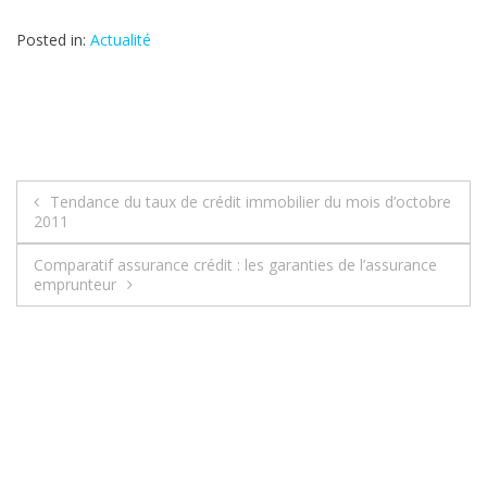
Posted in:
Actualité
Tendance du taux de crédit immobilier du mois d’octobre
N
2011
a
Comparatif assurance crédit : les garanties de l’assurance
emprunteur
v
i
g
a