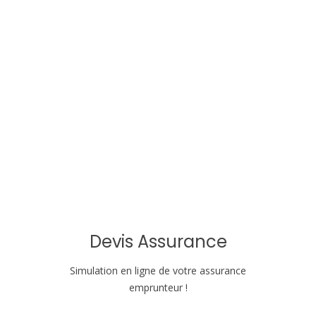
t
i
o
n
d
e
l
'
a
Devis Assurance
r
Simulation en ligne de votre assurance
emprunteur !
t