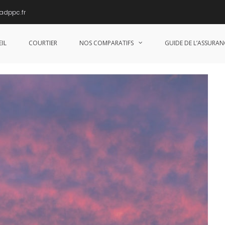
adppc.fr
surance de prêt
IL
COURTIER
NOS COMPARATIFS
GUIDE DE L’ASSURAN