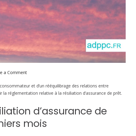
ve a Comment
o
n
 consommateur et d’un rééquilibrage des relations entre
L
la réglementation relative à la résiliation d’assurance de prêt.
e
p
siliation d’assurance de
o
i
miers mois
n
t