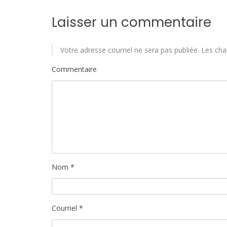
i
c
Laisser un commentaire
l
Votre adresse courriel ne sera pas publiée.
Les cha
e
Commentaire
Nom
*
Courriel
*