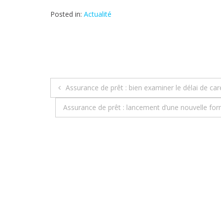
Posted in:
Actualité
Assurance de prêt : bien examiner le délai de car
N
Assurance de prêt : lancement d’une nouvelle f
a
v
i
g
a