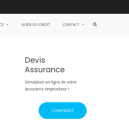
S
CE
GUIDE DU CREDIT
CONTACT
h
o
w
S
e
a
Devis
r
c
Assurance
h
F
o
Simulation en ligne de votre
r
assurance emprunteur !
m
COMPAREZ