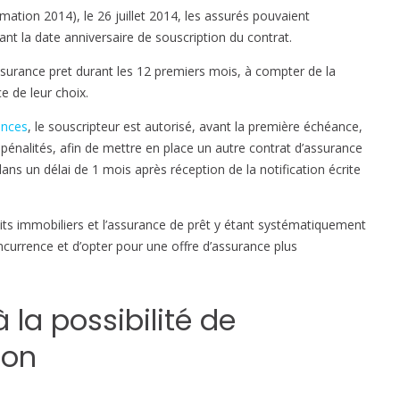
s
mation 2014), le 26 juillet 2014, les assurés pouvaient
u
nt la date anniversaire de souscription du contrat.
r
l
 assurance pret durant les 12 premiers mois, à compter de la
a
ce de leur choix.
r
ances
, le souscripteur est autorisé, avant la première échéance,
é
i pénalités, afin de mettre en place un autre contrat d’assurance
s
dans un délai de 1 mois après réception de la notification écrite
i
l
i
its immobiliers et l’assurance de prêt y étant systématiquement
a
ncurrence et d’opter pour une offre d’assurance plus
t
i
o
à la possibilité de
n
ion
d
’
a