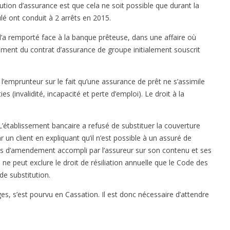
ution d’assurance est que cela ne soit possible que durant la
s
lé ont conduit à 2 arrêts en 2015.
s
u
l’a remporté face à la banque prêteuse, dans une affaire où
r
acement du contrat d’assurance de groupe initialement souscrit
a
n
c
l’emprunteur sur le fait qu’une assurance de prêt ne s’assimile
e
es (invalidité, incapacité et perte d’emploi). Le droit à la
d
e
établissement bancaire a refusé de substituer la couverture
p
r un client en expliquant qu’il n’est possible à un assuré de
r
s d’amendement accompli par l’assureur sur son contenu et ses
ê
ne peut exclure le droit de résiliation annuelle que le Code des
t
 de substitution.
es, s’est pourvu en Cassation. Il est donc nécessaire d’attendre