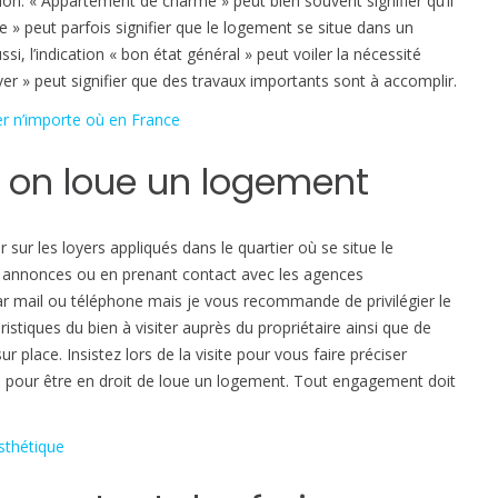
on. « Appartement de charme » peut bien souvent signifier qu’il
o
me » peut parfois signifier que le logement se situe dans un
n
si, l’indication « bon état général » peut voiler la nécessité
t
ver » peut signifier que des travaux importants sont à accomplir.
l
e
er n’importe où en France
s
p
d on loue un logement
i
è
g
 sur les loyers appliqués dans le quartier où se situe le
e
es annonces ou en prenant contact avec les agences
s
par mail ou téléphone mais je vous recommande de privilégier le
à
stiques du bien à visiter auprès du propriétaire ainsi que de
é
r place. Insistez lors de la visite pour vous faire préciser
v
és pour être en droit de loue un logement. Tout engagement doit
i
t
sthétique
e
r