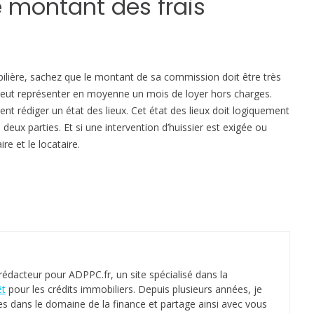
le montant des frais
q
u
a
n
ilière, sachez que le montant de sa commission doit être très
d
i peut représenter en moyenne un mois de loyer hors charges.
o
rédiger un état des lieux. Cet état des lieux doit logiquement
n
s deux parties. Et si une intervention d’huissier est exigée ou
l
re et le locataire.
o
u
e
u
n
l
o
g
 rédacteur pour ADPPC.fr, un site spécialisé dans la
e
êt
pour les crédits immobiliers. Depuis plusieurs années, je
m
es dans le domaine de la finance et partage ainsi avec vous
e