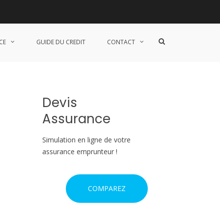
S
CE
GUIDE DU CREDIT
CONTACT
h
o
w
S
e
a
Devis
r
c
Assurance
h
F
o
Simulation en ligne de votre
r
assurance emprunteur !
m
COMPAREZ