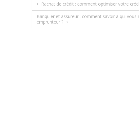
Rachat de crédit : comment optimiser votre crédi
N
Banquier et assureur : comment savoir à qui vous a
a
emprunteur ?
v
i
g
a
t
i
o
n