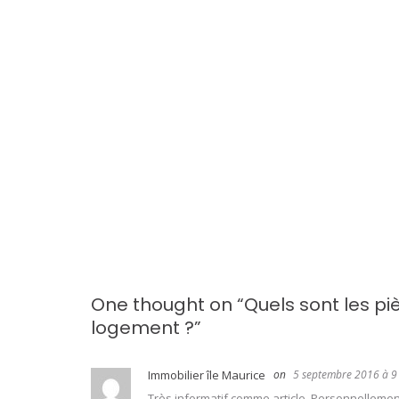
d
e
l
'
a
r
t
i
c
One thought on “
Quels sont les pi
l
logement ?
”
e
Immobilier île Maurice
5 septembre 2016 à 9
Très informatif comme article. Personnellemen