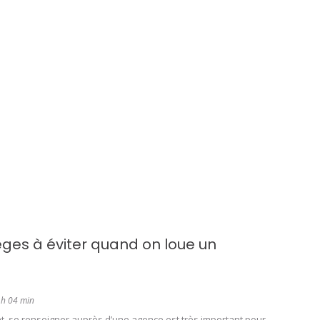
èges à éviter quand on loue un
 h 04 min
t, se renseigner auprès d’une agence est très important pour