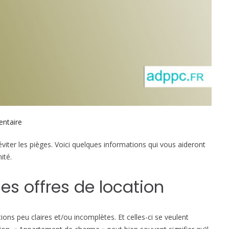
ntaire
s
u
viter les pièges. Voici quelques informations qui vous aideront
r
ité.
Q
u
es offres de location
e
l
s
ns peu claires et/ou incomplètes. Et celles-ci se veulent
s