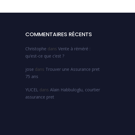
COMMENTAIRES RÉCENTS
Christophe
dans
Vente à réméré :
qu’est-ce que c’est ?
jose
dans
Trouver une Assurance pret
75 ans
YUCEL
dans
Alain Habbuloglu, courtier
assurance pret