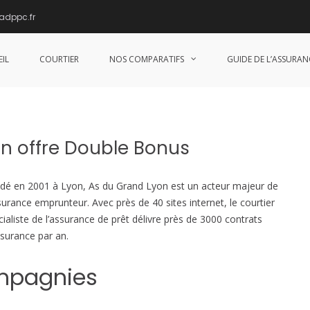
adppc.fr
 l’offre Double Bonus, le changement c’
IL
COURTIER
NOS COMPARATIFS
GUIDE DE L’ASSURAN
n offre Double Bonus
dé en 2001 à Lyon, As du Grand Lyon est un acteur majeur de
ssurance emprunteur. Avec près de 40 sites internet, le courtier
cialiste de l’assurance de prêt délivre près de 3000 contrats
ssurance par an.
mpagnies