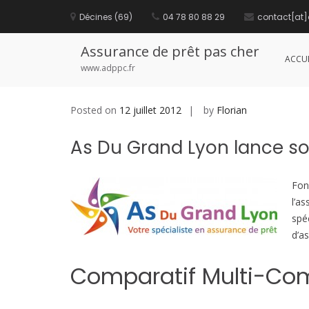
S
Décines (69)
04 78 80 88 29
contact[at]
k
Nouveauté assurance de prêt :
i
p
Assurance de prêt pas cher
t
ACCUE
o
www.adppc.fr
c
o
n
Posted on
12 juillet 2012
by
Florian
t
e
As Du Grand Lyon lance so
n
t
Fon
l’a
spé
d’a
Comparatif Multi-Co