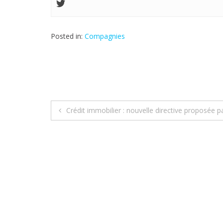
Posted in:
Compagnies
Crédit immobilier : nouvelle directive proposée 
N
a
v
i
g