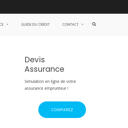
est maintenant !
S
CE
GUIDE DU CREDIT
CONTACT
h
o
w
S
e
a
Devis
r
c
Assurance
h
F
o
Simulation en ligne de votre
r
assurance emprunteur !
m
COMPAREZ