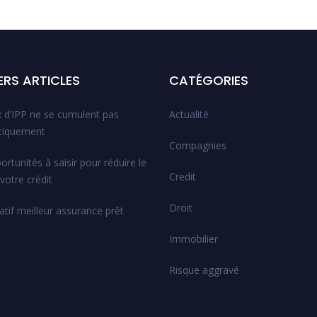
ERS ARTICLES
CATÉGORIES
x d’IPP ne se cumulent pas
Actualité
tiquement
Compagnies
rtunités à saisir pour réduire le
Credit
votre crédit
Droit
tif meilleur assurance prêt
Immobilier
Risque aggravé