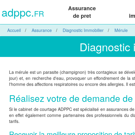
adppc.
Assurance
FR
de pret
im
Accueil
Assurance
Diagnostic Immobilier
Mérule
Diagnostic 
La mérule est un parasite (champignon) très contagieux se dévelo
jour) et, en recherche d'eau, provoquer un effondrement de la st
l'homme des affections respiratoires ou encore des allergies. Il es
Réalisez votre de demande de 
Si le cabinet de courtage ADPPC est spécialisé en assurances de 
en effet également comme partenaires des professionnels du diag
tarifs.
Recevoir la meilleure proposition de tar