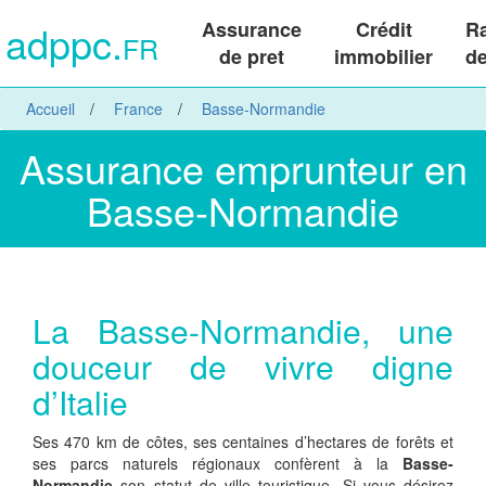
adppc.
Assurance
Crédit
R
FR
de pret
immobilier
de
Accueil
France
Basse-Normandie
Assurance emprunteur en
Basse-Normandie
La Basse-Normandie, une
douceur de vivre digne
d’Italie
Ses 470 km de côtes, ses centaines d’hectares de forêts et
ses parcs naturels régionaux confèrent à la
Basse-
Normandie
son statut de ville touristique. Si vous désirez