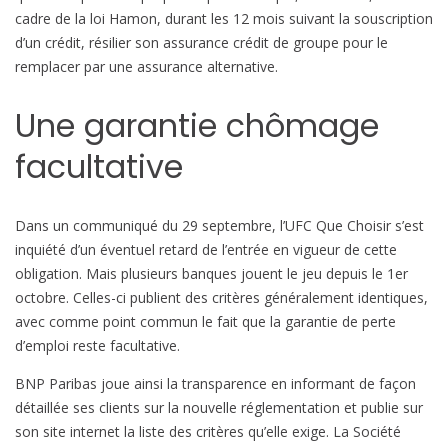
e
cadre de la loi Hamon, durant les 12 mois suivant la souscription
n
d’un crédit, résilier son assurance crédit de groupe pour le
t
remplacer par une assurance alternative.
l
a
Une garantie chômage
t
r
facultative
a
n
s
Dans un communiqué du 29 septembre, l’UFC Que Choisir s’est
p
inquiété d’un éventuel retard de l’entrée en vigueur de cette
a
obligation. Mais plusieurs banques jouent le jeu depuis le 1er
r
octobre. Celles-ci publient des critères généralement identiques,
e
avec comme point commun le fait que la garantie de perte
n
d’emploi reste facultative.
c
BNP Paribas joue ainsi la transparence en informant de façon
e
détaillée ses clients sur la nouvelle réglementation et publie sur
son site internet la liste des critères qu’elle exige. La Société