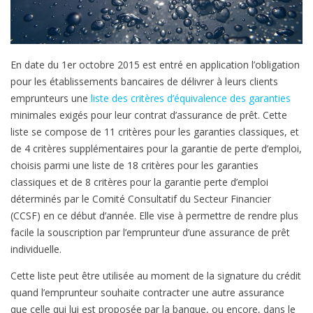
r
ê
t
En date du 1er octobre 2015 est entré en application l’obligation
pour les établissements bancaires de délivrer à leurs clients
:
emprunteurs une
liste des critères d’équivalence des garanties
l
minimales exigés pour leur contrat d’assurance de prêt. Cette
e
liste se compose de 11 critères pour les garanties classiques, et
s
de 4 critères supplémentaires pour la garantie de perte d’emploi,
b
choisis parmi une liste de 18 critères pour les garanties
a
classiques et de 8 critères pour la garantie perte d’emploi
n
déterminés par le Comité Consultatif du Secteur Financier
q
(CCSF) en ce début d’année. Elle vise à permettre de rendre plus
u
facile la souscription par l’emprunteur d’une assurance de prêt
e
individuelle.
s
j
Cette liste peut être utilisée au moment de la signature du crédit
o
quand l’emprunteur souhaite contracter une autre assurance
u
que celle qui lui est proposée par la banque, ou encore, dans le