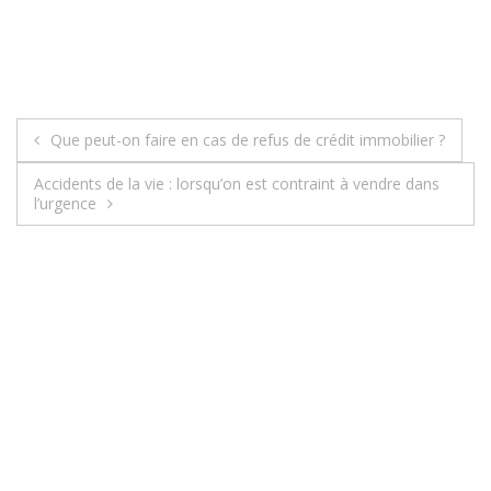
Que peut-on faire en cas de refus de crédit immobilier ?
N
Accidents de la vie : lorsqu’on est contraint à vendre dans
a
l’urgence
v
i
g
a
t
i