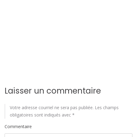
o
n
d
e
l
'
a
Laisser un commentaire
r
t
Votre adresse courriel ne sera pas publiée.
Les champs
obligatoires sont indiqués avec
*
i
Commentaire
c