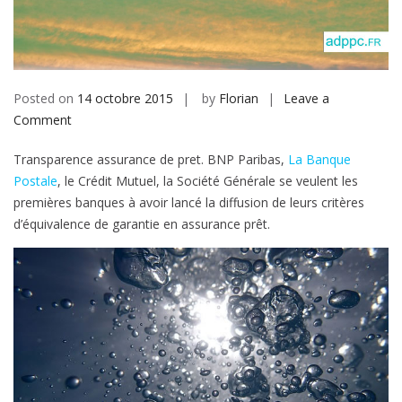
b
i
l
e
Posted on
14 octobre 2015
by
Florian
Leave a
Comment
o
n
Transparence assurance de pret. BNP Paribas,
La Banque
A
Postale
, le Crédit Mutuel, la Société Générale se veulent les
s
premières banques à avoir lancé la diffusion de leurs critères
s
d’équivalence de garantie en assurance prêt.
u
r
a
n
c
e
d
e
p