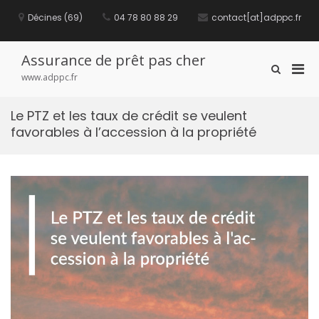
S
Décines (69)
04 78 80 88 29
contact[at]adppc.fr
k
i
p
t
Assurance de prêt pas cher
P
S
o
www.adppc.fr
h
c
r
o
o
i
w
n
Le PTZ et les taux de crédit se veulent
m
S
t
favorables à l’accession à la propriété
e
a
e
a
n
r
r
t
y
c
M
h
F
e
o
n
r
u
m
f
o
r
M
o