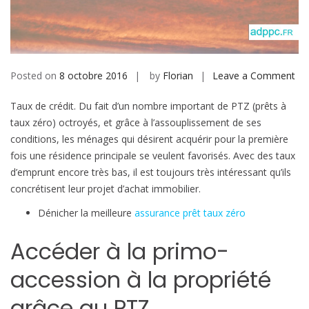
b
i
l
e
Posted on
8 octobre 2016
by
Florian
Leave a Comment
o
n
Taux de crédit. Du fait d’un nombre important de PTZ (prêts à
L
taux zéro) octroyés, et grâce à l’assouplissement de ses
e
conditions, les ménages qui désirent acquérir pour la première
P
fois une résidence principale se veulent favorisés. Avec des taux
T
d’emprunt encore très bas, il est toujours très intéressant qu’ils
Z
concrétisent leur projet d’achat immobilier.
e
t
Dénicher la meilleure
assurance prêt taux zéro
l
e
Accéder à la primo-
s
accession à la propriété
t
a
grâce au PTZ
u