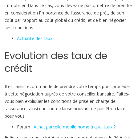
i
immobilier. Dans ce cas, vous devez ne pas omettre de prendre
o
en considération l’importance de l’assurance de prêt, de son
n
coût par rapport au coût global du crédit, et de bien négocier
à
ses conditions.
l
Actualité des taux
a
p
Evolution des taux de
r
o
crédit
p
r
i
Il est ainsi recommandé de prendre votre temps pour procéder
é
à cette négociation auprès de votre conseiller bancaire. Faites-
t
vous bien expliquer les conditions de prise en charge de
é
l’assurance, ainsi que toute clause pouvant ne pas être claire
pour vous.
Forum :
Achat parcelle mobile home à quel taux ?
Enfin, sachez que la loi Hamon vous permet, depuis le 26 juillet