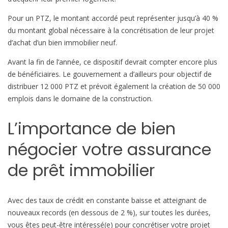
f
a
Pour un PTZ, le montant accordé peut représenter jusqu’à 40 %
v
du montant global nécessaire à la concrétisation de leur projet
o
d’achat d’un bien immobilier neuf.
r
Avant la fin de l’année, ce dispositif devrait compter encore plus
a
de bénéficiaires. Le gouvernement a d’ailleurs pour objectif de
b
distribuer 12 000 PTZ et prévoit également la création de 50 000
l
emplois dans le domaine de la construction.
e
s
L’importance de bien
à
l
négocier votre assurance
’
a
de prêt immobilier
c
c
e
Avec des taux de crédit en constante baisse et atteignant de
s
nouveaux records (en dessous de 2 %), sur toutes les durées,
s
vous êtes peut-être intéressé(e) pour concrétiser votre projet