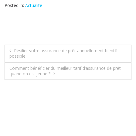
Posted in:
Actualité
Résilier votre assurance de prêt annuellement bientôt
N
possible
a
Comment bénéficier du meilleur tarif d’assurance de prêt
quand on est jeune ?
v
i
g
a
t