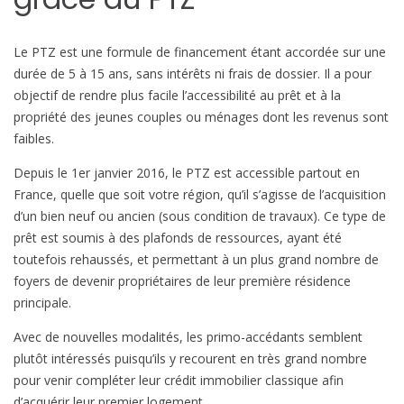
x
d
Le PTZ est une formule de financement étant accordée sur une
e
durée de 5 à 15 ans, sans intérêts ni frais de dossier. Il a pour
c
objectif de rendre plus facile l’accessibilité au prêt et à la
r
propriété des jeunes couples ou ménages dont les revenus sont
é
faibles.
d
i
Depuis le 1er janvier 2016, le PTZ est accessible partout en
t
France, quelle que soit votre région, qu’il s’agisse de l’acquisition
s
d’un bien neuf ou ancien (sous condition de travaux). Ce type de
e
prêt est soumis à des plafonds de ressources, ayant été
v
toutefois rehaussés, et permettant à un plus grand nombre de
e
foyers de devenir propriétaires de leur première résidence
u
principale.
l
Avec de nouvelles modalités, les primo-accédants semblent
e
plutôt intéressés puisqu’ils y recourent en très grand nombre
n
pour venir compléter leur crédit immobilier classique afin
t
d’acquérir leur premier logement.