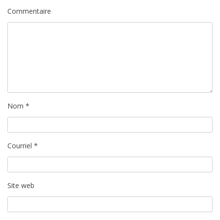
Commentaire
c
l
e
Nom
*
Courriel
*
Site web