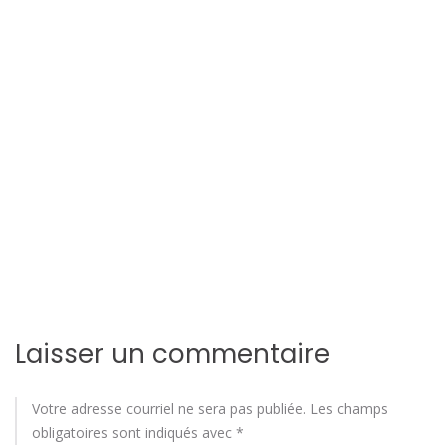
i
o
n
d
e
l
'
a
Laisser un commentaire
r
t
Votre adresse courriel ne sera pas publiée.
Les champs
i
obligatoires sont indiqués avec
*