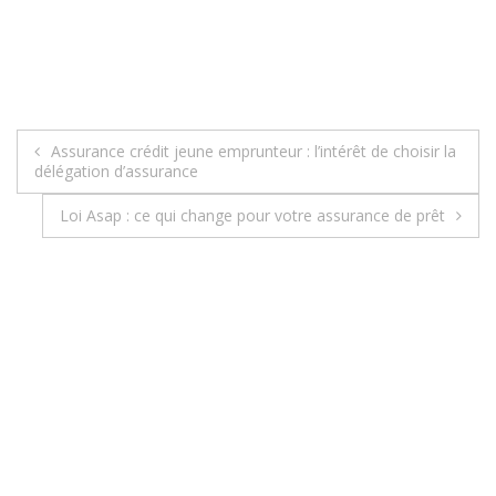
Assurance crédit jeune emprunteur : l’intérêt de choisir la
N
délégation d’assurance
a
Loi Asap : ce qui change pour votre assurance de prêt
v
i
g
a
t