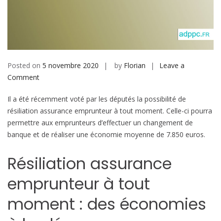
b
i
l
e
Posted on
5 novembre 2020
by
Florian
Leave a
Comment
o
n
Il a été récemment voté par les députés la possibilité de
R
résiliation assurance emprunteur à tout moment. Celle-ci pourra
é
permettre aux emprunteurs d’effectuer un changement de
s
banque et de réaliser une économie moyenne de 7.850 euros.
i
l
Résiliation assurance
i
a
emprunteur à tout
t
i
moment : des économies
o
n