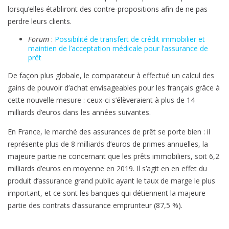
r
lorsqu’elles établiront des contre-propositions afin de ne pas
perdre leurs clients.
:
c
Forum
:
Possibilité de transfert de crédit immobilier et
maintien de l’acceptation médicale pour l’assurance de
h
prêt
a
De façon plus globale, le comparateur à effectué un calcul des
n
gains de pouvoir d’achat envisageables pour les français grâce à
g
cette nouvelle mesure : ceux-ci s’élèveraient à plus de 14
e
milliards d’euros dans les années suivantes.
r
d
En France, le marché des assurances de prêt se porte bien : il
’
représente plus de 8 milliards d’euros de primes annuelles, la
o
majeure partie ne concernant que les prêts immobiliers, soit 6,2
f
milliards d’euros en moyenne en 2019. Il s’agit en en effet du
f
produit d’assurance grand public ayant le taux de marge le plus
r
important, et ce sont les banques qui détiennent la majeure
e
partie des contrats d’assurance emprunteur (87,5 %).
p
e