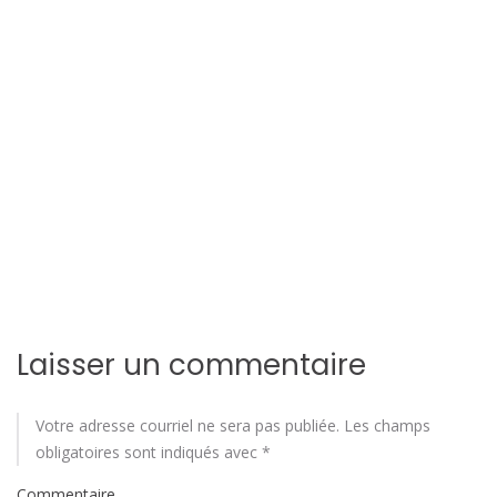
i
o
n
d
e
l
'
a
r
Laisser un commentaire
t
Votre adresse courriel ne sera pas publiée.
Les champs
i
obligatoires sont indiqués avec
*
Commentaire