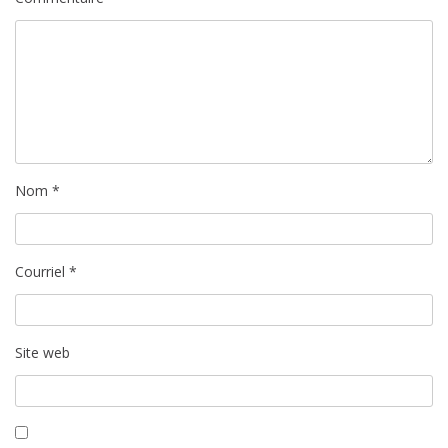
c
l
e
Nom
*
Courriel
*
Site web