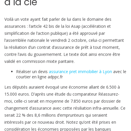
à la clé
a
s
Voilà un vote ayant fait parler de lui dans le domaine des
s
assurances : l’article 42 bis de la loi Asap (accélération et
u
simplification de l’action publique) a été approuvé par
r
l’assemblée nationale le vendredi 2 octobre, celui-ci permettant
a
la résiliation d’un contrat d’assurance de prêt à tout moment,
n
contre l’avis du gouvernement. Le texte doit ainsi encore être
c
validé en commission mixte paritaire.
e
e
Réaliser un devis
assurance pret immobilier à Lyon
avec le
m
courtier en ligne adppc.fr
p
Les députés auraient évoqué une économie allant de 6.500 à
r
15.000 euros. D’après une étude du comparateur Réassurez-
u
moi, celle-ci serait en moyenne de 7.850 euros par dossier de
n
changement d’assurance avec cette résiliation infra-annuelle. Ce
t
serait 22 % des 8,6 millions d’emprunteurs qui seraient
e
intéressés par ce nouveau droit. Notez qu’ont été prises en
u
considération les économies proposées par les banques