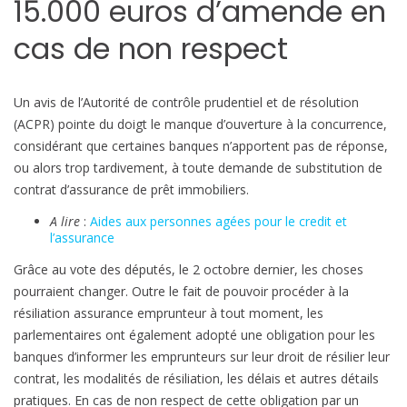
15.000 euros d’amende en
u
t
cas de non respect
f
a
i
Un avis de l’Autorité de contrôle prudentiel et de résolution
r
(ACPR) pointe du doigt le manque d’ouverture à la concurrence,
e
considérant que certaines banques n’apportent pas de réponse,
b
ou alors trop tardivement, à toute demande de substitution de
a
contrat d’assurance de prêt immobiliers.
i
A lire
:
Aides aux personnes agées pour le credit et
s
l’assurance
s
Grâce au vote des députés, le 2 octobre dernier, les choses
e
pourraient changer. Outre le fait de pouvoir procéder à la
r
résiliation assurance emprunteur à tout moment, les
l
parlementaires ont également adopté une obligation pour les
a
banques d’informer les emprunteurs sur leur droit de résilier leur
n
contrat, les modalités de résiliation, les délais et autres détails
o
pratiques. En cas de non respect de cette obligation par un
t