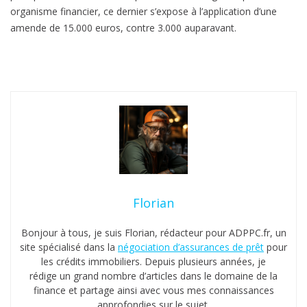
organisme financier, ce dernier s’expose à l’application d’une
e
amende de 15.000 euros, contre 3.000 auparavant.
d
e
7
.
8
5
0
e
u
r
o
Florian
s
Bonjour à tous, je suis Florian, rédacteur pour ADPPC.fr, un
!
site spécialisé dans la
négociation d’assurances de prêt
pour
les crédits immobiliers. Depuis plusieurs années, je
rédige un grand nombre d’articles dans le domaine de la
finance et partage ainsi avec vous mes connaissances
approfondies sur le sujet.