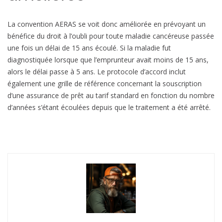
u
r
La convention AERAS se voit donc améliorée en prévoyant un
a
bénéfice du droit à l’oubli pour toute maladie cancéreuse passée
n
une fois un délai de 15 ans écoulé. Si la maladie fut
c
diagnostiquée lorsque que l’emprunteur avait moins de 15 ans,
e
alors le délai passe à 5 ans. Le protocole d’accord inclut
d
également une grille de référence concernant la souscription
e
d’une assurance de prêt au tarif standard en fonction du nombre
p
d’années s’étant écoulées depuis que le traitement a été arrêté.
r
ê
t
,
a
v
e
c
l
e