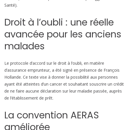
Santé).
v
e
Droit à l’oubli : une réelle
a
u
avancée pour les anciens
e
n
malades
m
a
t
Le protocole d’accord sur le droit à l’oubli, en matière
i
d’assurance emprunteur, a été signé en présence de François
è
Hollande. Ce texte vise à donner la possibilité aux personnes
r
ayant été atteintes d’un cancer et souhaitant souscrire un crédit
e
de ne faire aucune déclaration sur leur maladie passée, auprès
d
de l’établissement de prêt.
’
a
La convention AERAS
s
améliorée
s