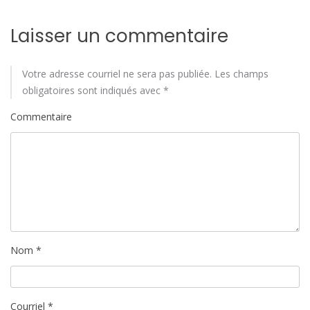
a
Laisser un commentaire
r
t
Votre adresse courriel ne sera pas publiée.
Les champs
i
obligatoires sont indiqués avec
*
Commentaire
c
l
e
Nom
*
Courriel
*