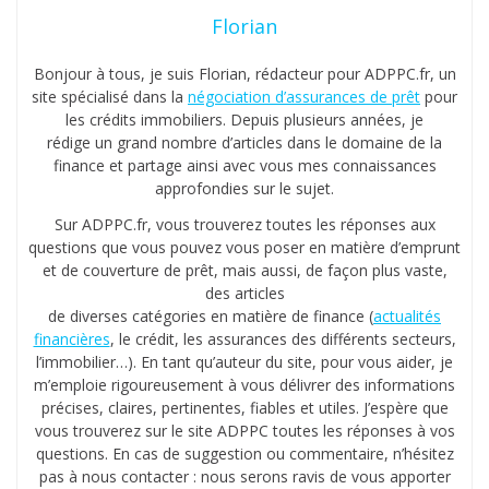
d
Florian
r
o
Bonjour à tous, je suis Florian, rédacteur pour ADPPC.fr, un
i
site spécialisé dans la
négociation d’assurances de prêt
pour
t
les crédits immobiliers. Depuis plusieurs années, je
rédige un grand nombre d’articles dans le domaine de la
à
finance et partage ainsi avec vous mes connaissances
l
approfondies sur le sujet.
’
o
Sur ADPPC.fr, vous trouverez toutes les réponses aux
questions que vous pouvez vous poser en matière d’emprunt
u
et de couverture de prêt, mais aussi, de façon plus vaste,
b
des articles
l
de diverses catégories en matière de finance (
actualités
i
financières
, le crédit, les assurances des différents secteurs,
l’immobilier…). En tant qu’auteur du site, pour vous aider, je
m’emploie rigoureusement à vous délivrer des informations
précises, claires, pertinentes, fiables et utiles. J’espère que
vous trouverez sur le site ADPPC toutes les réponses à vos
questions. En cas de suggestion ou commentaire, n’hésitez
pas à nous contacter : nous serons ravis de vous apporter