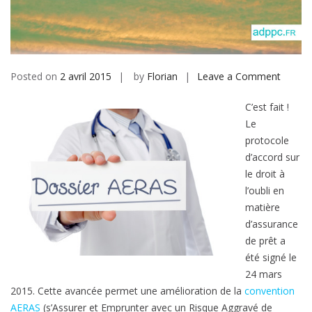
b
i
l
e
Posted on
2 avril 2015
by
Florian
Leave a Comment
o
n
C’est fait !
C
Le
r
protocole
é
d’accord sur
d
le droit à
i
l’oubli en
t
matière
d’assurance
:
de prêt a
d
été signé le
u
24 mars
n
2015. Cette avancée permet une amélioration de la
convention
o
AERAS
(s’Assurer et Emprunter avec un Risque Aggravé de
u