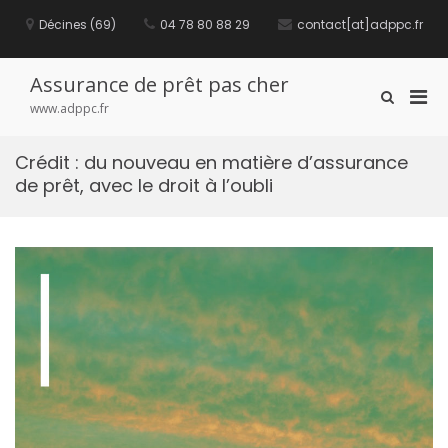
S
Décines (69)
04 78 80 88 29
contact[at]adppc.fr
k
i
p
t
Assurance de prêt pas cher
P
S
o
www.adppc.fr
h
c
r
o
o
i
w
n
Crédit : du nouveau en matière d’assurance
m
S
t
de prêt, avec le droit à l’oubli
e
a
e
a
n
r
r
t
y
c
M
h
F
e
o
n
r
u
m
f
o
r
M
o