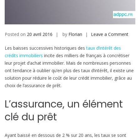
b
i
l
e
Posted on
20 avril 2016
by
Florian
Leave a Comment
o
n
Les baisses successives historiques des
taux d’intérêt des
L
crédits immobiliers
incite des milliers de français à concrétiser
a
leur projet d’achat immobilier. Mais de nombreuses personnes
s
ont tendance à oublier qu’en plus des taux d’intérêt, il existe une
o
solution pour réduire le coût de leur crédit immobilier, grâce au
l
choix de l’assurance de prêt.
u
t
L’assurance, un élément
i
o
clé du prêt
n
p
o
Ayant baissé en dessous de 2 % sur 20 ans, les taux se sont
u