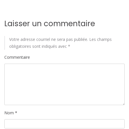
'
a
Laisser un commentaire
r
t
Votre adresse courriel ne sera pas publiée.
Les champs
i
obligatoires sont indiqués avec
*
Commentaire
c
l
e
Nom
*