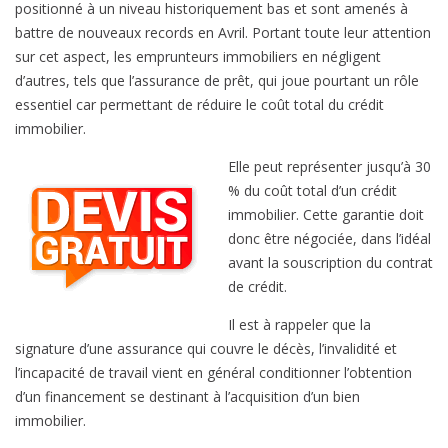
positionné à un niveau historiquement bas et sont amenés à
r
battre de nouveaux records en Avril. Portant toute leur attention
r
sur cet aspect, les emprunteurs immobiliers en négligent
é
d’autres, tels que l’assurance de prêt, qui joue pourtant un rôle
d
essentiel car permettant de réduire le coût total du crédit
u
immobilier.
i
r
Elle peut représenter jusqu’à 30
e
% du coût total d’un crédit
l
immobilier. Cette garantie doit
e
donc être négociée, dans l’idéal
c
avant la souscription du contrat
o
de crédit.
û
Il est à rappeler que la
t
signature d’une assurance qui couvre le décès, l’invalidité et
d
l’incapacité de travail vient en général conditionner l’obtention
e
d’un financement se destinant à l’acquisition d’un bien
v
immobilier.
o