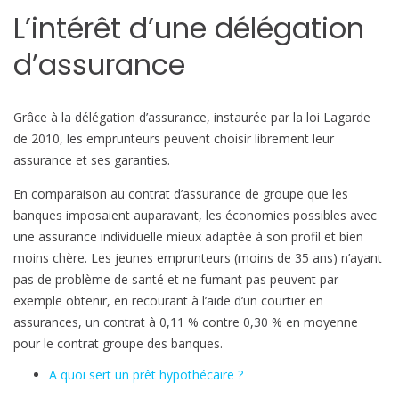
t
L’intérêt d’une délégation
r
e
d’assurance
p
r
ê
Grâce à la délégation d’assurance, instaurée par la loi Lagarde
t
de 2010, les emprunteurs peuvent choisir librement leur
i
assurance et ses garanties.
m
En comparaison au contrat d’assurance de groupe que les
m
banques imposaient auparavant, les économies possibles avec
o
une assurance individuelle mieux adaptée à son profil et bien
b
moins chère. Les jeunes emprunteurs (moins de 35 ans) n’ayant
i
pas de problème de santé et ne fumant pas peuvent par
l
exemple obtenir, en recourant à l’aide d’un courtier en
i
assurances, un contrat à 0,11 % contre 0,30 % en moyenne
e
pour le contrat groupe des banques.
r
A quoi sert un prêt hypothécaire ?