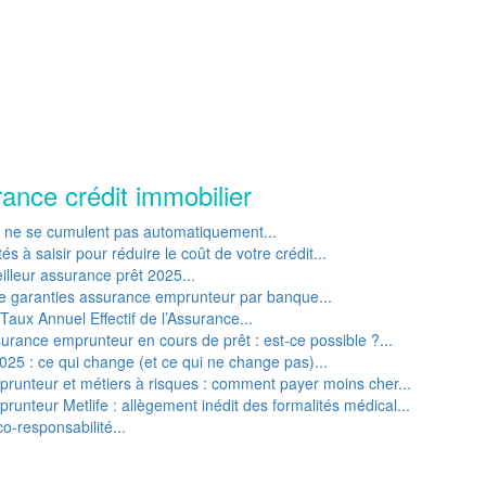
rance crédit immobilier
P ne se cumulent pas automatiquement...
s à saisir pour réduire le coût de votre crédit...
lleur assurance prêt 2025...
e garanties assurance emprunteur par banque...
Taux Annuel Effectif de l’Assurance...
rance emprunteur en cours de prêt : est-ce possible ?...
25 : ce qui change (et ce qui ne change pas)...
runteur et métiers à risques : comment payer moins cher...
unteur Metlife : allègement inédit des formalités médical...
o-responsabilité...