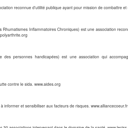
ciation reconnue d'utilité publique ayant pour mission de combattre et
es Rhumatismes Inflammatoires Chroniques) est une association reconnue
polyarthrite.org
nelle des personnes handicapées) est une association qui accomp
tte contre le sida. www.aides.org
informer et sensibiliser aux facteurs de risques. www.alliancecoeur.fr
 plus 30 associations intervenant dans le domaine de la santé. www.leciss