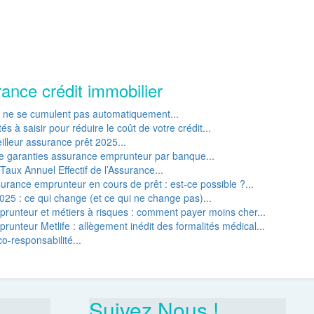
rance crédit immobilier
P ne se cumulent pas automatiquement...
s à saisir pour réduire le coût de votre crédit...
lleur assurance prêt 2025...
e garanties assurance emprunteur par banque...
Taux Annuel Effectif de l’Assurance...
rance emprunteur en cours de prêt : est-ce possible ?...
25 : ce qui change (et ce qui ne change pas)...
runteur et métiers à risques : comment payer moins cher...
unteur Metlife : allègement inédit des formalités médical...
o-responsabilité...
Suivez Nous !