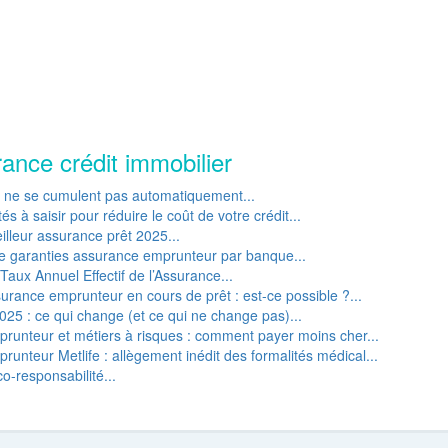
rance crédit immobilier
P ne se cumulent pas automatiquement...
s à saisir pour réduire le coût de votre crédit...
lleur assurance prêt 2025...
e garanties assurance emprunteur par banque...
Taux Annuel Effectif de l’Assurance...
rance emprunteur en cours de prêt : est-ce possible ?...
25 : ce qui change (et ce qui ne change pas)...
runteur et métiers à risques : comment payer moins cher...
unteur Metlife : allègement inédit des formalités médical...
o-responsabilité...