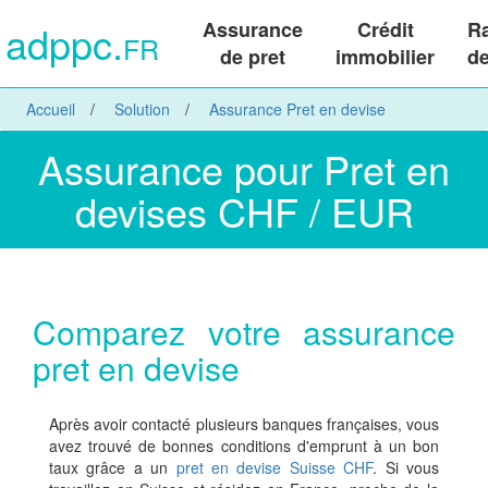
adppc.
Assurance
Crédit
R
FR
de pret
immobilier
de
Accueil
Solution
Assurance Pret en devise
Assurance pour Pret en
devises CHF / EUR
Comparez votre assurance
pret en devise
Après avoir contacté plusieurs banques françaises, vous
avez trouvé de bonnes conditions d'emprunt à un bon
taux grâce a un
pret en devise Suisse CHF
. Si vous