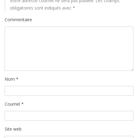
Votre adresse courriel ne sera pas publiée.
Les champs
t
obligatoires sont indiqués avec
*
i
Commentaire
c
l
e
Nom
*
Courriel
*
Site web