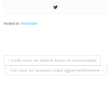
Posted in:
Immobilier
Credit conso : les droits et devoirs du consommateur
N
Tout savoir sur l’assurance risque aggravé professionnel
a
v
i
g