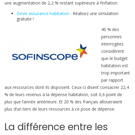
une augmentation de 2,2 % restant supérieure à l’inflation.
b
Devis assurance habitation
: Réalisez une simulation
u
gratuite !
d
g
40 % des
e
personnes
t
interrogées
h
considèrent
a
que le budget
b
habitation est
i
trop important
t
par rapport
a
aux ressources dont ils disposent. Ceux-ci disent consacrer 22,4
t
% de leurs revenus à la dépense habitation, soit 0,6 point de
i
plus que l’année antérieure. Et 20 % des français alloueraient
o
plus d’un tiers de leurs ressources à ce pose de dépense.
n
e
La différence entre les
n