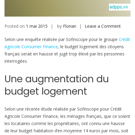
b
i
l
e
Posted on
1 mai 2015
by
Florian
Leave a Comment
o
n
Selon une enquête réalisée par Sofinscope pour le groupe
Crédit
I
Agricole Consumer Finance
, le budget logement des citoyens
m
français serait en hausse et jugé trop élevé par les personnes
m
interrogées.
o
b
Une augmentation du
i
l
budget logement
i
e
r
Selon une récente étude réalisée par Sofinscope pour Crédit
Agricole Consumer Finance, les ménages français, que ce soient
:
les locataires comme les propriétaires, ont connu une hausse
l
de leur budget habitation d’en moyenne 14 euros par mois, soit
e