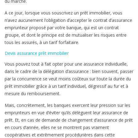
du marché.
e
l
A ce jour, lorsque vous souscrivez un prêt immobilier, vous
’
n’avez aucunement l’obligation d’accepter le contrat d’assurance
a
emprunteur proposé par votre banque, qui est un contrat
r
groupe, et dont le principe est de mutualiser les risques entre
t
tous les assurés, à un tarif forfaitaire.
i
Devis assurance prêt immobilier
c
l
Vous pouvez tout à fait opter pour une assurance individuelle,
e
dans le cadre de la délégation d’assurance : bien souvent, passer
v
par la concurrence se veut moins coûteux sur toute la durée du
i
prêt immobilier grâce à un tarif individuel, dégressif au fur et à
s
mesure du remboursement.
a
n
Mais, concrètement, les banques exercent leur pression sur les
t
emprunteurs en vue d’éviter qu’ils délèguent leur assurance de
à
prêt. Et, en cas de demande de changement d’assurance de prêt
f
en cours d’année, elles ne se montrent pas vraiment
a
coopératives et extrêmement procédurières dans cette