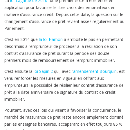
La
loi Lagarde de 2010
fut le premier texte à être entré en
t
application pour favoriser le libre choix des emprunteurs en
l
matière d’assurance crédit. Depuis cette date, la question sur le
o
changement d’assurance de prêt revient assez régulièrement au
i
Parlement.
A
C’est en 2014 que
la loi Hamon
a emboîté le pas en permettant
s
désormais à l’emprunteur de procéder à la résiliation de son
a
contrat d’assurance de prêt durant la période des douze
p
premiers mois de remboursement de l’emprunt immobilier.
:
C’est ensuite la
loi Sapin 2
qui, avec l’
amendement Bourquin
, est
c
venu renforcer les mesures en vigueur en offrant aux
e
emprunteurs la possibilité de résilier leur contrat d’assurance de
n
prêt à la date anniversaire de signature du contrat de crédit
s
immobilier.
u
Pourtant, avec ces lois qui visent à favoriser la concurrence, le
r
marché de l’assurance de prêt reste encore amplement dominé
e
par les enseignes bancaires, accaparant en effet toujours 85 %
d