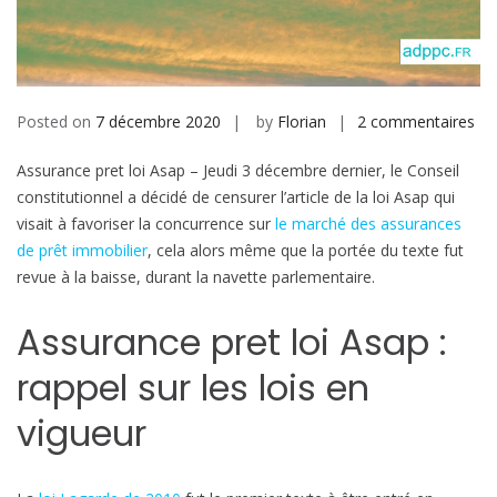
b
i
l
e
Posted on
7 décembre 2020
by
Florian
2 commentaires
s
u
Assurance pret loi Asap – Jeudi 3 décembre dernier, le Conseil
r
constitutionnel a décidé de censurer l’article de la loi Asap qui
A
visait à favoriser la concurrence sur
le marché des assurances
s
de prêt immobilier
, cela alors même que la portée du texte fut
s
revue à la baisse, durant la navette parlementaire.
u
r
Assurance pret loi Asap :
a
n
rappel sur les lois en
c
e
vigueur
p
r
e