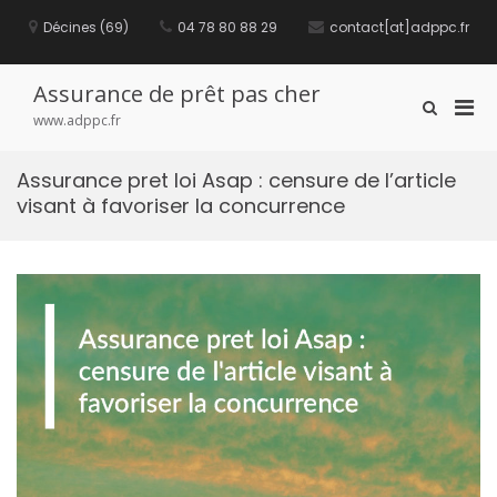
S
Décines (69)
04 78 80 88 29
contact[at]adppc.fr
k
i
p
t
Assurance de prêt pas cher
P
S
o
www.adppc.fr
h
c
r
o
o
i
w
n
Assurance pret loi Asap : censure de l’article
m
S
t
visant à favoriser la concurrence
e
a
e
a
n
r
r
t
y
c
M
h
F
e
o
n
r
u
m
f
o
r
M
o