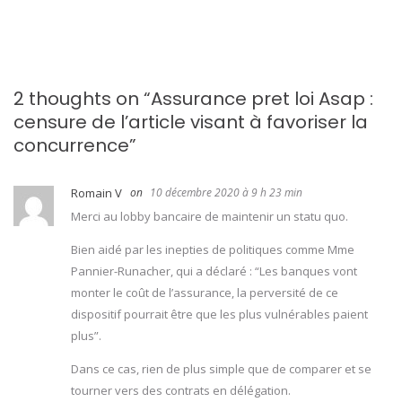
'
a
2 thoughts on “
Assurance pret loi Asap :
r
censure de l’article visant à favoriser la
t
concurrence
”
i
Romain V
10 décembre 2020 à 9 h 23 min
c
Merci au lobby bancaire de maintenir un statu quo.
l
Bien aidé par les inepties de politiques comme Mme
Pannier-Runacher, qui a déclaré : “Les banques vont
e
monter le coût de l’assurance, la perversité de ce
dispositif pourrait être que les plus vulnérables paient
plus”.
Dans ce cas, rien de plus simple que de comparer et se
tourner vers des contrats en délégation.