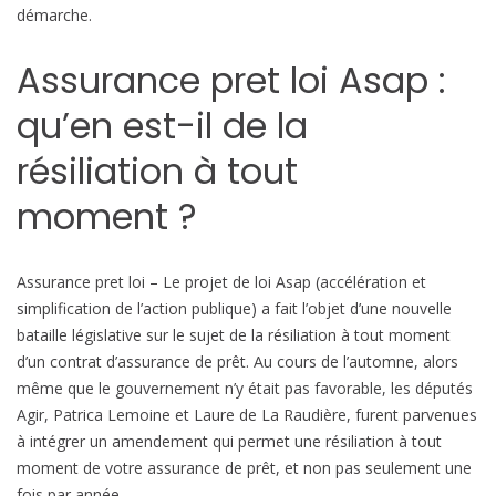
v
démarche.
o
Assurance pret loi Asap :
r
i
qu’en est-il de la
s
e
résiliation à tout
r
l
moment ?
a
c
o
Assurance pret loi – Le projet de loi Asap (accélération et
n
simplification de l’action publique) a fait l’objet d’une nouvelle
c
bataille législative sur le sujet de la résiliation à tout moment
u
d’un contrat d’assurance de prêt. Au cours de l’automne, alors
r
même que le gouvernement n’y était pas favorable, les députés
r
Agir, Patrica Lemoine et Laure de La Raudière, furent parvenues
e
à intégrer un amendement qui permet une résiliation à tout
n
moment de votre assurance de prêt, et non pas seulement une
c
fois par année.