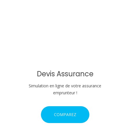
o
n
d
e
l
'
Devis Assurance
a
Simulation en ligne de votre assurance
r
emprunteur !
t
i
COMPAREZ
c