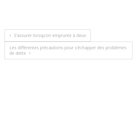
S’assurer lorsqu’on emprunte à deux
N
Les différentes précautions pour s’échapper des problèmes
a
de dette
v
i
g
a
t
i